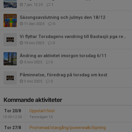
7 jan, 12:25
1
Säsongsavslutning och julmys den 18/12
11 dec 2025
0
Vi flyttar Torsdagens vandring till Bastasjö pga regn/snöprognosen
19 nov 2025
0
Ändring av aktivitet imorgon torsdag 6/11
5 nov 2025
0
Påminnelse, föredrag på torsdag om kost
3 nov 2025
0
Kommande aktiviteter
Tor 20/8
Uppstart höst
10:00-12:00
Tennvägen 10
Tor 27/8
Promenad/stavgång/powerwalk/löpning