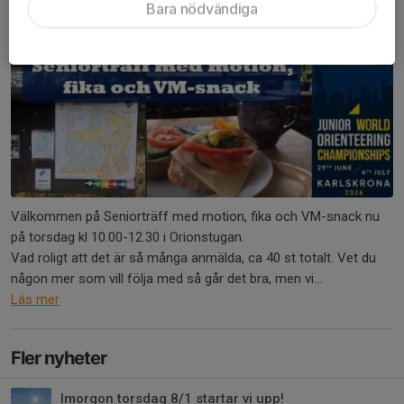
Bara nödvändiga
Välkommen på Seniorträff med motion, fika och VM-snack nu
på torsdag kl 10.00-12.30 i Orionstugan.
Vad roligt att det är så många anmälda, ca 40 st totalt. Vet du
någon mer som vill följa med så går det bra, men vi...
Läs mer
Fler nyheter
Imorgon torsdag 8/1 startar vi upp!