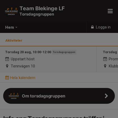
Team Blekinge LF
Torsdagsgruppen
Logga in
Hem
Aktiviteter
Torsdag 20 aug, 10:00-12:00
Torsdag 
Torsdagsgruppen
Uppstart höst
Prome
Tennvägen 10
Klubb
Hela kalendern
Om torsdagsgruppen