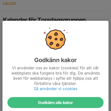
Läs mer
Kalender för Torsdagsgruppen
16 feb, 14:51
0 kommentarer
Nu har Torsdagsgruppen en "egen" kalender som Mia fixat!
Du hittar den via hemsidan, klickar på Torsdagsgruppen (överst
på sidan) och sedan på Kalender (vänster på sidan).
Vi kommer att fylla på med aktiviteter, så bra att...
Läs mer
Godkänn kakor
Vi använder oss av kakor (cookies) för att vår
webbplats ska fungera bra för dig. De används
OK Orion hälsar oss välkomna på
även för webbanalys i syfte att hjälpa oss att
torsdag 12/2
förbättra våra tjänster.
Så använder vi cookies
10 feb, 14:06
0 kommentarer
Godkänn alla kakor