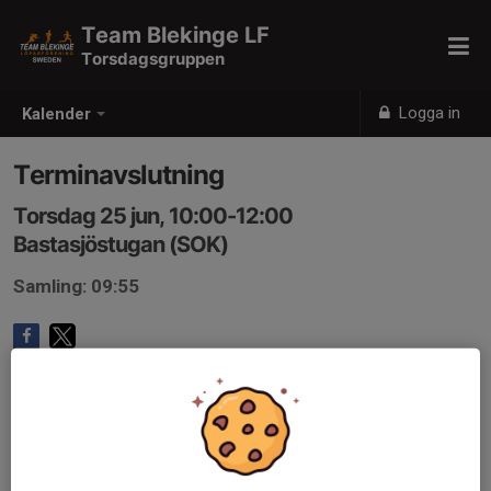
Team Blekinge LF
Torsdagsgruppen
Logga in
Kalender
Terminavslutning
Torsdag 25 jun, 10:00-12:00
Bastasjöstugan (SOK)
Samling: 09:55