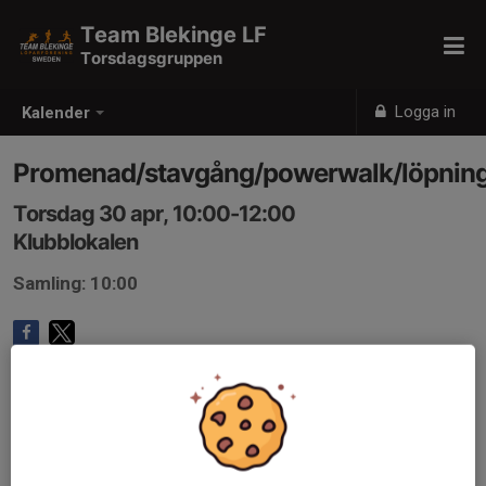
Team Blekinge LF
Torsdagsgruppen
Logga in
Kalender
Promenad/stavgång/powerwalk/löpnin
Torsdag 30 apr, 10:00-12:00
Klubblokalen
Samling: 10:00