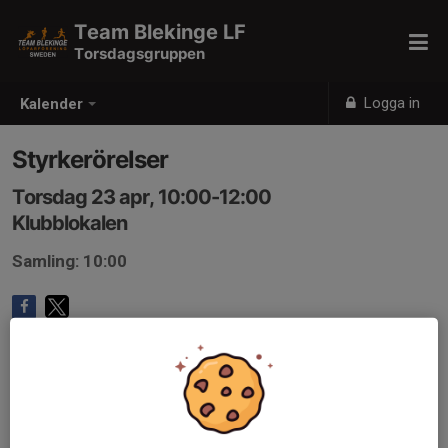
Team Blekinge LF
Torsdagsgruppen
Logga in
Kalender
Styrkerörelser
Torsdag 23 apr, 10:00-12:00
Klubblokalen
Samling: 10:00