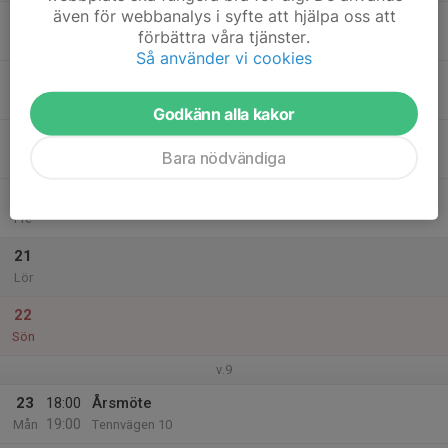
även för webbanalys i syfte att hjälpa oss att
17
förbättra våra tjänster.
Tis
Så använder vi cookies
18
Ons
Godkänn alla kakor
19
10:00
Promenad/stavgång/powerwalk/löpning
Bara nödvändiga
12:00
Tor
Klubblokalen
20
Fre
21
Lör
22
Sön
v.9
23
18:00
Årsmöte
19:00
Mån
Tennvägen 10