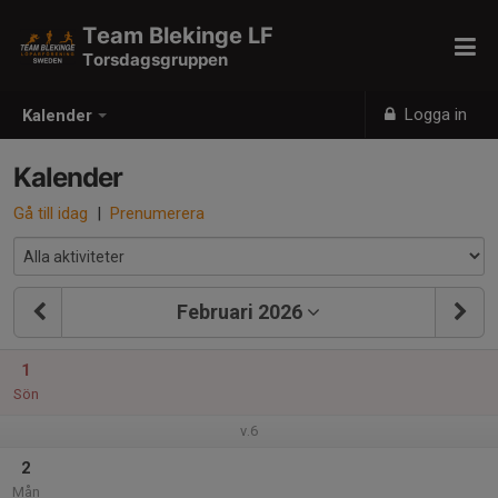
Team Blekinge LF
Torsdagsgruppen
Logga in
Kalender
Kalender
Gå till idag
|
Prenumerera
Februari 2026
1
Sön
v.6
2
Mån