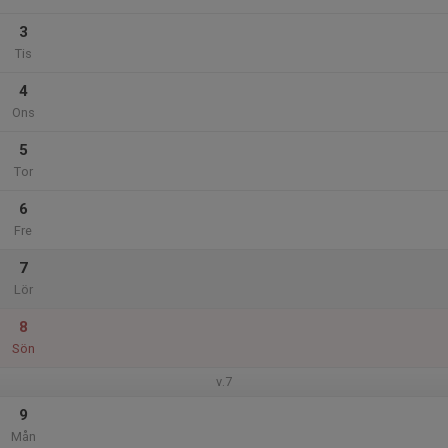
3
Tis
4
Ons
5
Tor
6
Fre
7
Lör
8
Sön
v.7
9
Mån