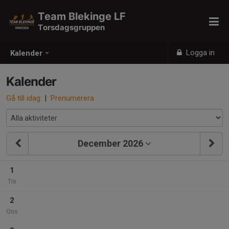
Team Blekinge LF
Torsdagsgruppen
Logga in
Kalender
Kalender
Gå till idag
|
Prenumerera
December 2026
1
Tis
2
Ons