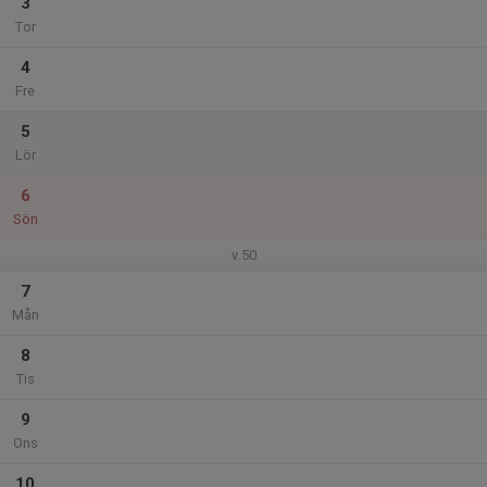
3
Tor
4
Fre
5
Lör
6
Sön
v.50
7
Mån
8
Tis
9
Ons
10