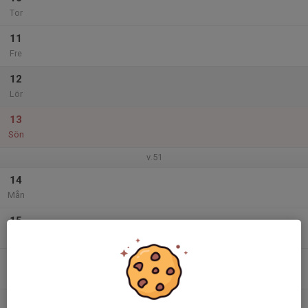
Tor
11
Fre
12
Lör
13
Sön
v.51
14
Mån
15
Tis
16
Ons
17
10:00
Terminavslutning