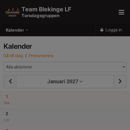
Team Blekinge LF
Torsdagsgruppen
Logga in
Kalender
Kalender
Gå till idag
|
Prenumerera
Januari 2027
1
Fre
2
Lör