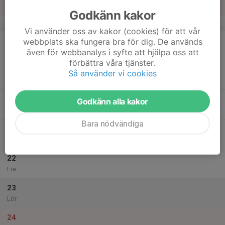
Sön
Godkänn kakor
v.3
Vi använder oss av kakor (cookies) för att vår
18
webbplats ska fungera bra för dig. De används
Mån
även för webbanalys i syfte att hjälpa oss att
förbättra våra tjänster.
19
Så använder vi cookies
Tis
20
Godkänn alla kakor
Ons
Bara nödvändiga
21
Tor
22
Fre
23
Lör
24