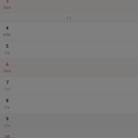
3
Sön
v.1
4
Mån
5
Tis
6
Ons
7
Tor
8
Fre
9
Lör
10