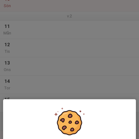
Sön
v.2
11
Mån
12
Tis
13
Ons
14
Tor
15
Fre
16
Lör
17