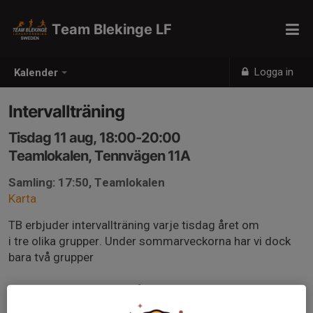
Team Blekinge LF
Logga in
Kalender
Intervallträning
Tisdag 11 aug, 18:00-20:00
Teamlokalen, Tennvägen 11A
Samling: 17:50, Teamlokalen
Karta
TB erbjuder intervallträning varje tisdag året om
i tre olika grupper. Under sommarveckorna har vi dock
bara två grupper
De olika träningspassen för respektive vecka hittar du
via länken nedan.