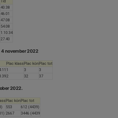
Tid
40.38
46.01
47.08
54.08
1.10.34
)
27.40
, 4 november 2022
Plac klass
Plac kön
Plac tot
4.11
1
3
3
3.39
2
32
37
ober 2022.
lass
Plac kön
Plac tot
3)
553
612 (4439)
01)
2667
3446 (4439