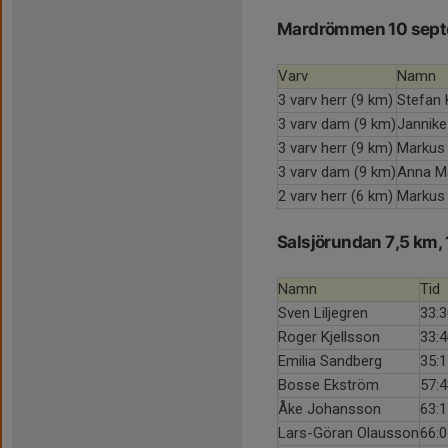
Mardrömmen 10 sept
Varv
Namn
3 varv herr (9 km)
Stefan 
3 varv dam (9 km)
Jannike
3 varv herr (9 km)
Markus
3 varv dam (9 km)
Anna M
2 varv herr (6 km)
Markus 
Salsjörundan 7,5 km,
Namn
Tid
Sven Liljegren
33:3
Roger Kjellsson
33:4
Emilia Sandberg
35:1
Bosse Ekström
57:4
Åke Johansson
63:1
Lars-Göran Olausson
66:0