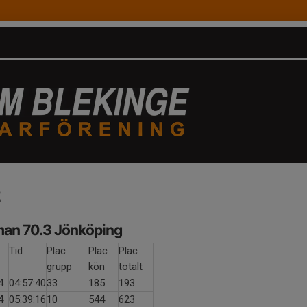
2
man 70.3 Jönköping
Tid
Plac
Plac
Plac
grupp
kön
totalt
4
04:57:40
33
185
193
4
05:39:16
10
544
623