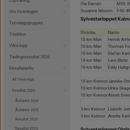
Löpträning
Ola Ramén
M55-5
Susanne Nilsson
F45-4
Om föreningen
Sylvesterloppet Kalm
Torsdagsgruppen
Sträcka
Namn
Triathlon
10 km Män
Henrik Arrh
Våra lopp
10 km Män
Thomas For
10 km Män
Stefan Kar
Tävlingsresultat 2026
10 km Män
Lars Blixte
10 km Män
Eddy Hultg
Resultatarkiv
All Time High
10 km Kvinnor
Jannike Ot
10 km Kvinnor
Ulrika Skag
Resultat 2020 -
10 km Kvinnor
Anneli Sve
Årsbästa 2026
5 km Kvinnor
Lisbeth Jo
Årsbästa 2025
5 km Kvinnor
Anette Kar
Resultat 2025
Resultat 2024
Sylvesterloppet Olof