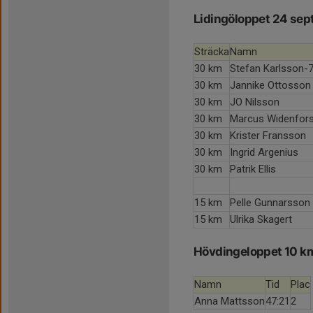
Lidingöloppet 24 se
Sträcka
Namn
30 km
Stefan Karlsson-
30 km
Jannike Ottosson
30 km
JO Nilsson
30 km
Marcus Widenfor
30 km
Krister Fransson
30 km
Ingrid Argenius
30 km
Patrik Ellis
15 km
Pelle Gunnarsson
15 km
Ulrika Skagert
Hövdingeloppet 10 k
Namn
Tid
Plac
Anna Mattsson
47:21
2