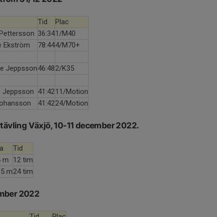
Tid
Plac
Pettersson
36:34
1/M40
 Ekström
78:44
4/M70+
ne Jeppsson
46:48
2/K35
 Jeppsson
41:42
11/Motion
Johansson
41:42
24/Motion
 tävling Växjö, 10-11 december 2022.
a
Tid
4 m
12 tim
35 m
24 tim
ember 2022
Tid
Plac