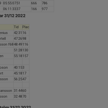
9
05:55:07
51
666
786
9
06:11:33
37
166
977
ar 31/12 2022
Tid
Plac
enius
42:31
16
tell
47:26
98
lsson f68
48:49
116
51:28
130
ren
55:18
157
toson
40:15
3
ert
45:18
17
nsson
56:25
47
hansson
31:44
60
lsson
32:48
70
ström 31/12 2022