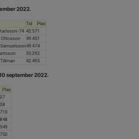
ember 2022.
Tid
Plac
Karlsson-74
42:57
1
 Ottosson
49:45
1
 Samuelsson
49:47
4
attsson
55:29
2
Tillman
42:49
5
 10 september 2022.
Plac
0
7
0
8
7
10
8
48
5
49
7
50