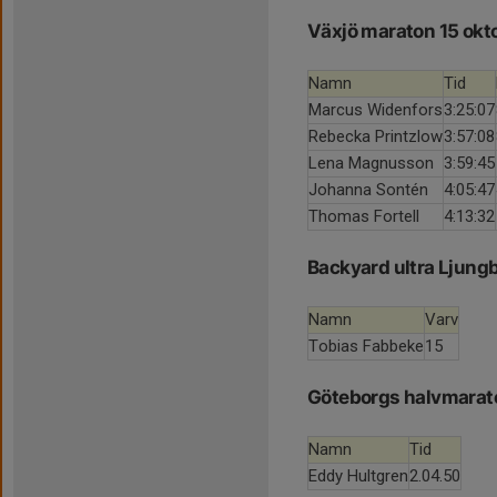
Växjö maraton 15 okt
Namn
Tid
Marcus Widenfors
3:25:07
Rebecka Printzlow
3:57:08
Lena Magnusson
3:59:45
Johanna Sontén
4:05:47
Thomas Fortell
4:13:32
Backyard ultra Ljung
Namn
Varv
Tobias Fabbeke
15
Göteborgs halvmarat
Namn
Tid
Eddy Hultgren
2.04.50