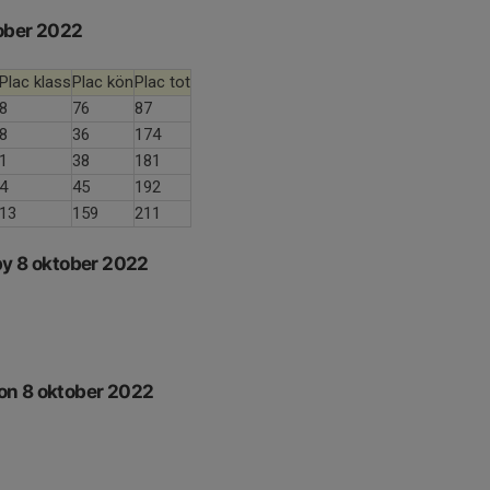
ober 2022
Plac klass
Plac kön
Plac tot
8
76
87
8
36
174
1
38
181
4
45
192
13
159
211
by 8 oktober 2022
on 8 oktober 2022