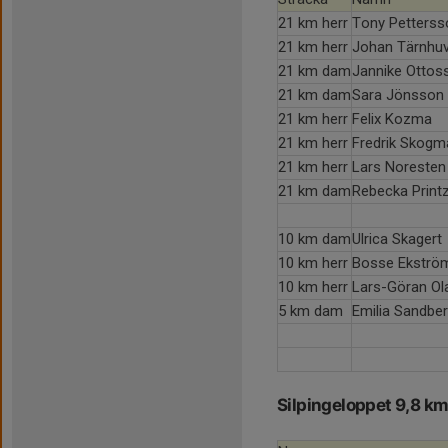
21 km herr
Tony Petterss
21 km herr
Johan Tärnhuv
21 km dam
Jannike Ottos
21 km dam
Sara Jönsson
21 km herr
Felix Kozma
21 km herr
Fredrik Skogm
21 km herr
Lars Noresten
21 km dam
Rebecka Print
10 km dam
Ulrica Skagert
10 km herr
Bosse Ekströ
10 km herr
Lars-Göran O
5 km dam
Emilia Sandbe
Silpingeloppet 9,8 k