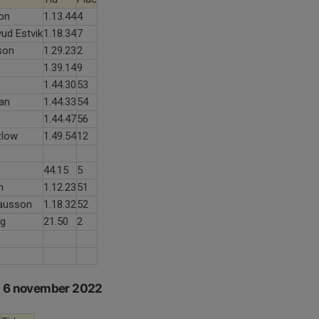
on
1.13.44
4
ud Estvik
1.18.34
7
son
1.29.23
2
1.39.14
9
1.44.30
53
an
1.44.33
54
1.44.47
56
zlow
1.49.54
12
44.15
5
m
1.12.23
51
lausson
1.18.32
52
rg
21.50
2
m 6 november 2022