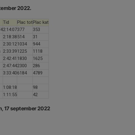
ptember 2022.
Tid
Plac tot
Plac kat
74
2:14:07
377
353
2:18:38
514
31
2:30:12
1034
944
s
2:33:39
1225
1118
2:42:41
1830
1625
2:47:44
2300
286
3:33:40
6184
4789
1:08:18
98
1:11:55
42
m, 17 september 2022