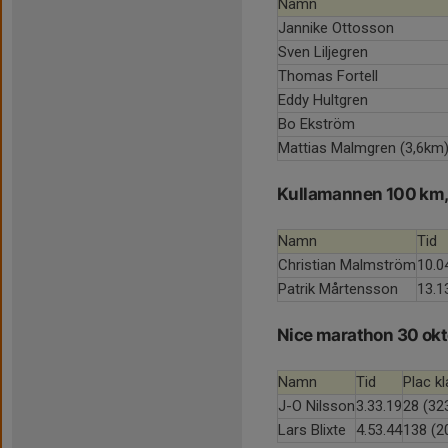
Namn
Jannike Ottosson
Sven Liljegren
Thomas Fortell
Eddy Hultgren
Bo Ekström
Mattias Malmgren (3,6km
Kullamannen 100 km
Namn
Tid
Christian Malmström
10.0
Patrik Mårtensson
13.1
Nice marathon 30 okt
Namn
Tid
Plac k
J-O Nilsson
3.33.19
28 (32
Lars Blixte
4.53.44
138 (2