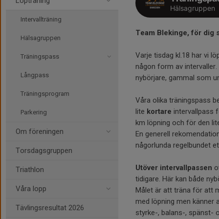
Löpträning
Hälsagruppen
Intervallträning
Team Blekinge, för dig s
Hälsagruppen
Varje tisdag kl.18 har vi 
Träningspass
någon form av intervaller. 
Långpass
nybörjare, gammal som ung
Träningsprogram
Våra olika träningspass be
lite
kortare
intervallpass f
Parkering
km löpning och för den lite
Om föreningen
En generell rekomendation
någorlunda regelbundet et
Torsdagsgruppen
Utöver intervallpassen
ov
Triathlon
tidigare. Här kan både nyb
Våra lopp
Målet är att träna för att 
med löpning men känner att
Tävlingsresultat 2026
styrke-, balans-, spänst-