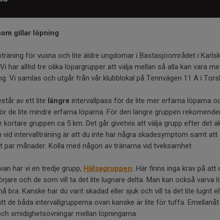
om gillar löpning
löpträning för vuxna och lite äldre ungdomar i Bastasjöområdet i Karlsk
Vi har alltid tre olika löpargrupper att välja mellan så alla kan vara 
. Vi samlas och utgår från vår klubblokal på Tennvägen 11 A i Tors
står av ett lite
längre
intervallpass för de lite mer erfarna löparna o
ör de lite mindre erfarna löparna. För den längre gruppen rekomendera
 kortare gruppen ca 5 km. Det går givetvis att välja grupp efter det a
 vid intervallträning är att du inte har några skadesymptom samt att 
t par månader. Kolla med någon av tränarna vid tveksamhet.
an har vi en tredje grupp,
Hälsagruppen
.
Här finns inga krav på att 
örjare och de som vill ta det lite lugnare delta. Man kan också varv
må bra. Kanske har du varit skadad eller sjuk och vill ta det lite lugnt e
 de båda intervallgrupperna ovan kanske är lite för tuffa. Emellanåt 
 och smidighetsövningar mellan löpningarna.