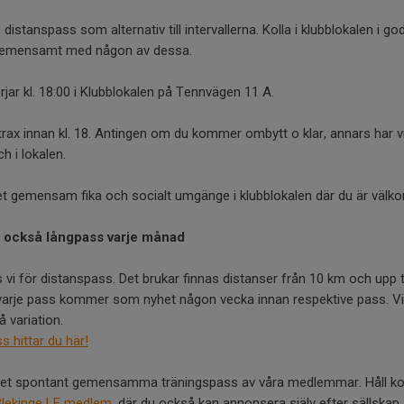
distanspass som alternativ till intervallerna. Kolla i klubblokalen i go
nga gemensamt med någon av dessa.
r kl. 18:00 i Klubblokalen på Tennvägen 11 A.
trax innan kl. 18. Antingen om du kommer ombytt o klar, annars har vi 
 i lokalen.
et gemensam fika och socialt umgänge i klubblokalen där du är välk
 också långpass varje månad
 vi för distanspass. Det brukar finnas distanser från 10 km och upp t
r varje pass kommer som nyhet någon vecka innan respektive pass. Vi 
å variation.
s hittar du här!
et spontant gemensamma träningspass av våra medlemmar. Håll koll
lekinge LF medlem
, där du också kan annonsera själv efter sällskap