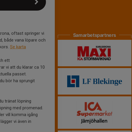
rona, oftast springer vi
Samarbetspartners
med, både vana löpare och
kors.
Se karta
ch ett
r vi att du klarar ca 10
ktuella passet.
du bör ha sprungit
du tränat löpning
a löpning med promenad.
ller vill komma igång
lägger vi även in