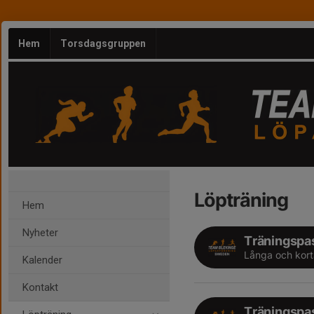
Hem
Torsdagsgruppen
Löpträning
Hem
Nyheter
Träningspa
Långa och kor
Kalender
Kontakt
Träningspa