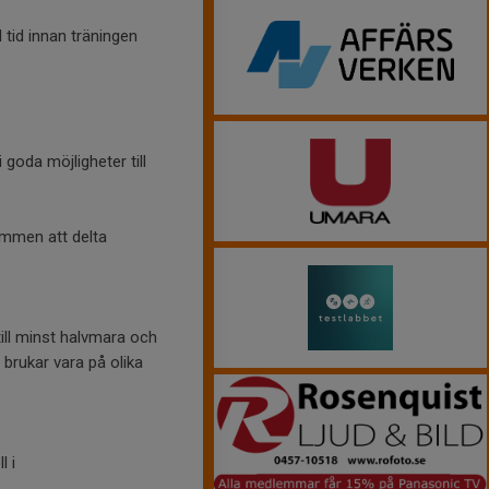
d tid innan träningen
goda möjligheter till
ommen att delta
ill minst halvmara och
brukar vara på olika
 i