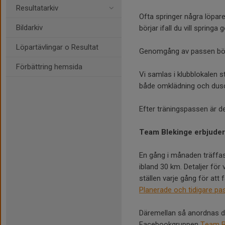
Resultatarkiv
Ofta springer några löpare 
Bildarkiv
börjar ifall du vill spri
Löpartävlingar o Resultat
Genomgång av passen börja
Förbättring hemsida
Vi samlas i klubblokalen s
både omklädning och dusch
Efter träningspassen är d
Team Blekinge erbjuder
En gång i månaden träffas
ibland 30 km. Detaljer fö
ställen varje gång för att f
Planerade och tidigare pas
Däremellan så anordnas d
Facebookgruppen
Team B