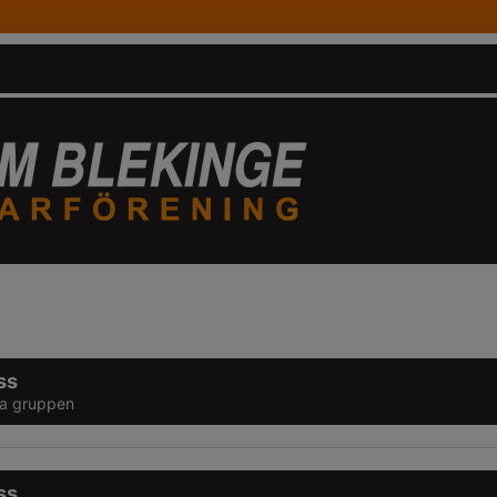
ss
ta gruppen
ss