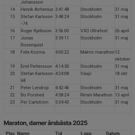
Johansson
14
Henrik Arrhenius
3:41:48
Stockholm
31 maj
15
Stefan Karlsson
3:48:24
Stockholm
31 maj
-74
16
Roger Kjellsson
3:56.00
VXO Ultrafest
26 april
17
Jonas
3:59:11
Stockholm
31 maj
Rosenquist
18
Felix Kozma
4:00:22
Malmö marathon
12
oktober
19
Emil Pettersson
4:14:50
Stockholm
31 maj
20
Stefan Karlsson-
4:24:08
Växjö
18 okt
68
21
Peter Lendrop
4:42:46
Stockholm
31 maj
22
Bo Porshed
4:58:24
Rimini Marathon
13 april
23
Per Carlström
5:34:43
Stockholm
31 maj
Maraton, damer årsbästa 2025
Plac
Namn
Tid
Lopp
Datum