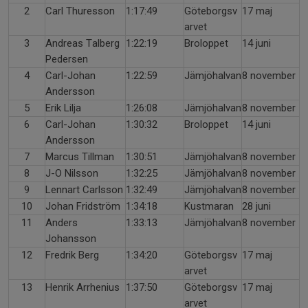
2
Carl Thuresson
1:17:49
Göteborgsv
17 maj
arvet
3
Andreas Talberg
1:22:19
Broloppet
14 juni
Pedersen
4
Carl-Johan
1:22:59
Jämjöhalvan
8 november
Andersson
5
Erik Lilja
1:26:08
Jämjöhalvan
8 november
6
Carl-Johan
1:30:32
Broloppet
14 juni
Andersson
7
Marcus Tillman
1:30:51
Jämjöhalvan
8 november
8
J-O Nilsson
1:32:25
Jämjöhalvan
8 november
9
Lennart Carlsson
1:32:49
Jämjöhalvan
8 november
10
Johan Fridström
1:34:18
Kustmaran
28 juni
11
Anders
1:33:13
Jämjöhalvan
8 november
Johansson
12
Fredrik Berg
1:34:20
Göteborgsv
17 maj
arvet
13
Henrik Arrhenius
1:37:50
Göteborgsv
17 maj
arvet