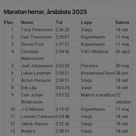
Maraton herrar, årsbästa 2025
Plac
Namn
Tid
Lopp
Datum
1
Tony Petersson
2:36:20
Växjö
18 okt
2
Carl Thuresson
2:39:01
Köpenhamn
11 maj
3
Simon Fröh
2:47:31
Köpenhamn
11 maj
4
Christian
2:54:56
VXO Ultrafest
26 april
Malmström
5
Joel Johansson
2:55:32
Florence
30 maj
6
Lukas Lindman
2:59:31
Kristianopel Runt
28 juni
7
Anton Persson
2:59:51
Växjö
18 okt
8
Erik Lilja
3:03:25
Växjö
18 okt
9
Carl-Johan
3:07:32
Malmö marathon
12
Andersson
oktober
10
J-O Nilsson
3:19:47
Köpenhamn
11 maj
11
Lennart Carlsson
3:24:48
Växjö
18 okt
12
Jakob Olsson
3:32:56
Växjö
18 okt
13
Anders
3:38:51
Växjö
18 okt