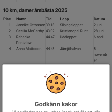
10 km, damer årsbästa 2025
Plac
Namn
Tid
Lopp
Datum
1
Jannike Ottosson
39:18
Silpingeloppet
2 juni
2
Cecilia McCarthy
43:02
Kristianopel Runt
28 juni
3
Rebecka
44:47
Uddloppet
6 april
Printzlow
4
Anna Mattsson
44:48
Jämjöhalvan
8
novemb
er
5
Maria Petersson
45:02
Varvetmilen,
21 april
Jönköping
6
Hanna Lidström
47:11
Kalmarmilen
30 juli
7
Lena Magnusson
51:26
Blodomloppet
4 juni
8
Jenny Appelqvist
51:28
Blodomloppet
4 juni
9
Anna Nieman
52:47
Kristianopel Runt
28 juni
Godkänn kakor
10 km, herrar årsbästa 2025
Vi använder oss av kakor (cookies) för att vår