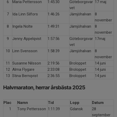
6
Maria Pettersson
1:45:30
Göteborgsvar
17 maj
vet
7
Ida Linn Silfors
1:46:26
Jämjöhalvan
8
november
8
Ingela Nolte
1:49:31
Jämjöhalvan
8
november
9
Jenny Appelqvist
1:57:56
Göteborgsvar
17maj
vet
10
Linn Svensson
1:58:39
Jämjöhalvan
8
november
11
Susanne Nilsson
2:19:56
Broloppet
14 juni
12
Alma Flygare
2:33:08
Broloppet
14 juni
13
Stina Bernqvist
2:36:55
Broloppet
14 juni
Halvmaraton, herrar årsbästa 2025
Plac
Namn
Tid
Lopp
Datum
1
Tony Pettersson
1:11:39
Gdansk
28
september