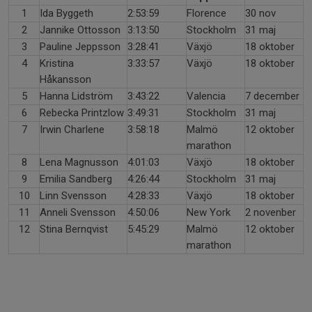
1
Ida Byggeth
2:53:59
Florence
30 nov
2
Jannike Ottosson
3:13:50
Stockholm
31 maj
3
Pauline Jeppsson
3:28:41
Växjö
18 oktober
4
Kristina
3:33:57
Växjö
18 oktober
Håkansson
5
Hanna Lidström
3:43:22
Valencia
7 december
6
Rebecka Printzlow
3:49:31
Stockholm
31 maj
7
Irwin Charlene
3:58:18
Malmö
12 oktober
marathon
8
Lena Magnusson
4:01:03
Växjö
18 oktober
9
Emilia Sandberg
4:26:44
Stockholm
31 maj
10
Linn Svensson
4:28:33
Växjö
18 oktober
11
Anneli Svensson
4:50:06
New York
2 novenber
12
Stina Bernqvist
5:45:29
Malmö
12 oktober
marathon