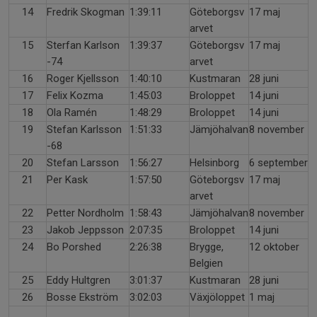
14
Fredrik Skogman
1:39:11
Göteborgsv
17 maj
arvet
15
Sterfan Karlson
1:39:37
Göteborgsv
17 maj
-74
arvet
16
Roger Kjellsson
1:40:10
Kustmaran
28 juni
17
Felix Kozma
1:45:03
Broloppet
14 juni
18
Ola Ramén
1:48:29
Broloppet
14 juni
19
Stefan Karlsson
1:51:33
Jämjöhalvan
8 november
-68
20
Stefan Larsson
1:56:27
Helsinborg
6 september
21
Per Kask
1:57:50
Göteborgsv
17 maj
arvet
22
Petter Nordholm
1:58:43
Jämjöhalvan
8 november
23
Jakob Jeppsson
2:07:35
Broloppet
14 juni
24
Bo Porshed
2:26:38
Brygge,
12 oktober
Belgien
25
Eddy Hultgren
3:01:37
Kustmaran
28 juni
26
Bosse Ekström
3:02:03
Växjöloppet
1 maj