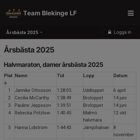
Team Blekinge LF
Logga in
Årsbästa 2025
Årsbästa 2025
Halvmaraton, damer årsbästa 2025
Plat
Namn
Tid
Lopp
Datum
s
1
Jannike Ottosson
1:28:05
Uddloppet
6 april
2
Cecilia McCarthy
1:38:49
Broloppet
14 juni
3
Pauline Jeppsson
1:39:51
Broloppet
14 juni
4
Rebecka Pritzlow
1:40:45
Malmö
12 okt
halvmara
5
Hanna Lidström
1:44:43
Jämjöhalvan
8
november