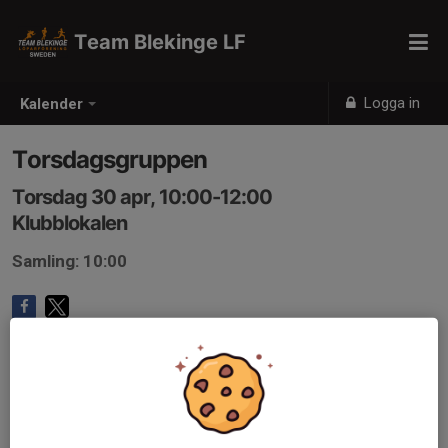
Team Blekinge LF
Logga in
Kalender
Torsdagsgruppen
Torsdag 30 apr, 10:00-12:00
Klubblokalen
Samling: 10:00