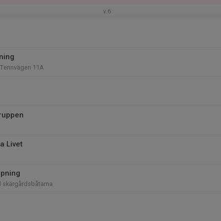
v.6
äning
 Tennvägen 11A
ruppen
a Livet
öpning
id skärgårdsbåtarna