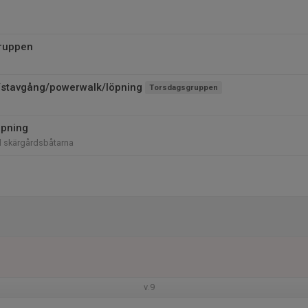
ruppen
stavgång/powerwalk/löpning
Torsdagsgruppen
öpning
id skärgårdsbåtarna
v.9