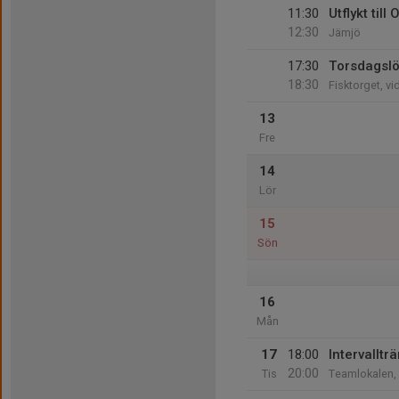
11:30
Utflykt till
12:30
Jämjö
17:30
Torsdagsl
18:30
Fisktorget, v
13
Fre
14
Lör
15
Sön
16
Mån
17
18:00
Intervalltr
20:00
Tis
Teamlokalen,