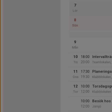
7
Lör
8
Sön
9
Mån
10
18:00
Intervalltr
20:00
Tis
Teamlokalen,
11
17:30
Planerings
19:30
Ons
Klubblokalen
12
10:00
Torsdagsg
12:00
Tor
Klubblokalen
10:00
Besök hos 
12:00
Jämjö