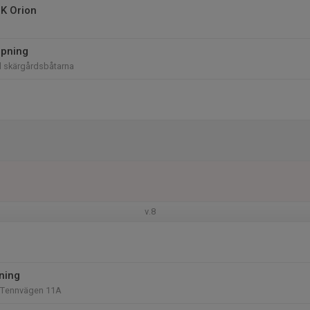
 OK Orion
öpning
id skärgårdsbåtarna
v.8
äning
 Tennvägen 11A