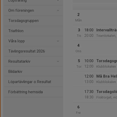
Löpträning
Om föreningen
2
Torsdagsgruppen
Mån
3
18:00
Intervalltr
Triathlon
20:00
Tis
Teamlokalen,
Våra lopp
4
Tävlingsresultat 2026
Ons
5
10:00
Torsdagsg
Resultatarkiv
12:00
Tor
Klubblokalen
Bildarkiv
12:00
Må Bra Hel
Löpartävlingar o Resultat
13:00
Klubblokalen
17:30
Torsdagsl
Förbättring hemsida
18:30
Fisktorget, v
6
Fre