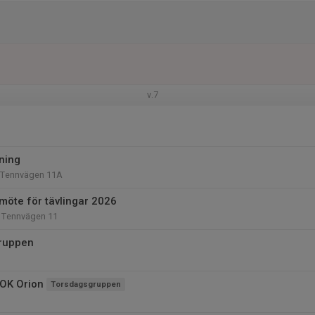
v.7
äning
 Tennvägen 11A
möte för tävlingar 2026
, Tennvägen 11
ruppen
OK Orion
Torsdagsgruppen