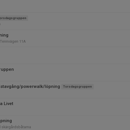
orsdagsgruppen
0
äning
 Tennvägen 11A
ruppen
stavgång/powerwalk/löpning
Torsdagsgruppen
a Livet
öpning
id skärgårdsbåtarna