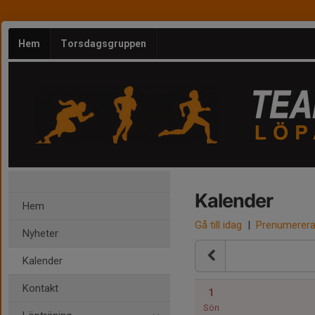
Hem
Torsdagsgruppen
Kalender
Hem
Gå till idag
|
Prenumerer
Nyheter
Kalender
Kontakt
1
Sön