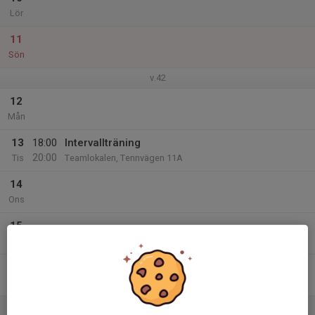
Lör
11
Sön
v.42
12
Mån
13
18:00
Intervallträning
20:00
Tis
Teamlokalen, Tennvägen 11A
14
Ons
15
Tor
16
Fre
17