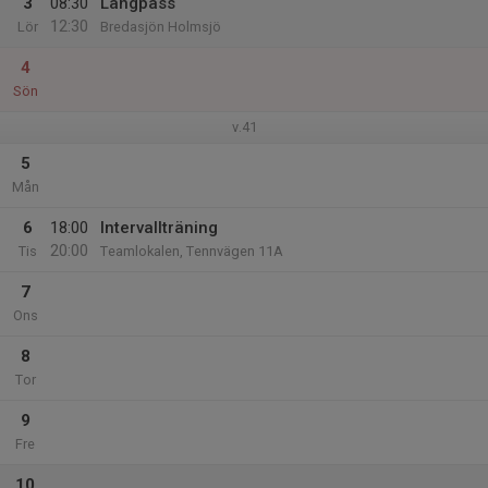
3
08:30
Långpass
12:30
Lör
Bredasjön Holmsjö
4
Sön
v.41
5
Mån
6
18:00
Intervallträning
20:00
Tis
Teamlokalen, Tennvägen 11A
7
Ons
8
Tor
9
Fre
10