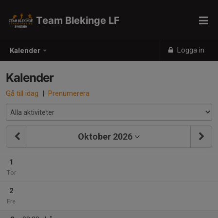
Team Blekinge LF
Logga in
Kalender
Kalender
Gå till idag
|
Prenumerera
Oktober 2026
1
Tor
2
Fre