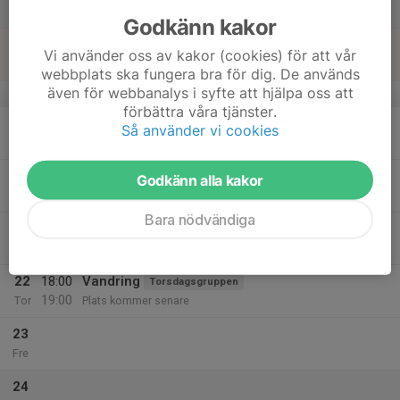
Lör
Godkänn kakor
18
Vi använder oss av kakor (cookies) för att vår
Sön
webbplats ska fungera bra för dig. De används
även för webbanalys i syfte att hjälpa oss att
v.43
förbättra våra tjänster.
19
Så använder vi cookies
Mån
20
18:00
Intervallträning
Godkänn alla kakor
20:00
Tis
Teamlokalen, Tennvägen 11A
Bara nödvändiga
21
Ons
22
18:00
Vandring
Torsdagsgruppen
19:00
Tor
Plats kommer senare
23
Fre
24