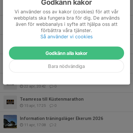
Godkänn kakor
Antidopingplan
13 maj, 11:24
0
Vi använder oss av kakor (cookies) för att vår
webbplats ska fungera bra för dig. De används
Öppen sommarträning i Triathlon & Swimrun
även för webbanalys i syfte att hjälpa oss att
2 maj, 17:30
0
förbättra våra tjänster.
Så använder vi cookies
Orkidévandring med guide torsdag 7/5
28 apr, 12:17
0
Godkänn alla kakor
Långpass Studentviken 2 maj
Bara nödvändiga
23 apr, 21:08
0
Nytt protokoll från styrelsemöte finns att läsa.
22 apr, 20:42
0
Teamresa till Küstenmarathon
15 apr, 17:25
0
Information träningsläger Ekerum 2026
11 apr, 17:08
2