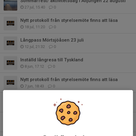
Sommarfest/ aktivitetsdag i Alljungen 22 augusti
27 jul, 15:40
0
Nytt protokoll från styrelsemöte finns att läsa
18 jul, 11:20
0
Långpass Mörtsjöåsen 23 juli
12 jul, 21:32
0
Inställd långresa till Tyskland
8 jun, 17:12
0
Nytt protokoll från styrelsemöte finns att läsa
7 jun, 18:43
0
Långpass Alljungen den 13 juni
3 jun, 20:46
0
Nytt protokoll från styrelsemötet finns att läsa
17 maj, 09:27
0